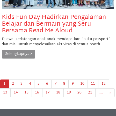
Kids Fun Day Hadirkan Pengalaman
Belajar dan Bermain yang Seru
Bersama Read Me Aloud
Di awal kedatangan anak-anak mendapatkan “buku passport”
dan misi untuk menyelesaikan aktivitas di semua booth
Selengkapnya
1
2
3
4
5
6
7
8
9
10
11
12
13
14
15
16
17
18
19
20
21
....
»