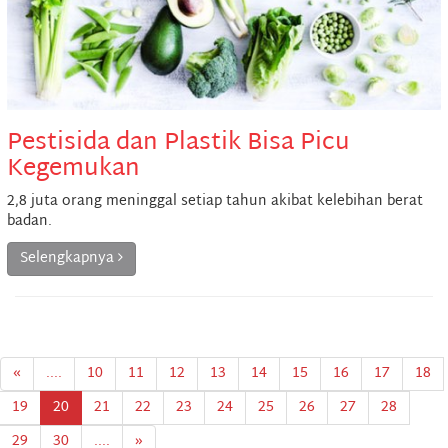
Pestisida dan Plastik Bisa Picu
Kegemukan
2,8 juta orang meninggal setiap tahun akibat kelebihan berat
badan.
Selengkapnya
«
....
10
11
12
13
14
15
16
17
18
19
20
21
22
23
24
25
26
27
28
29
30
....
»