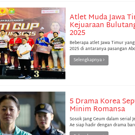
Atlet Muda Jawa T
Kejuaraan Bulutang
2025
Beberapa atlet Jawa Timur yang
2025 di antaranya pasangan Abdu
Selengkapnya
5 Drama Korea Sep
Minim Romansa
Sosok Jang Geum dalam serial Je
Ae siap hadir dengan drama ba