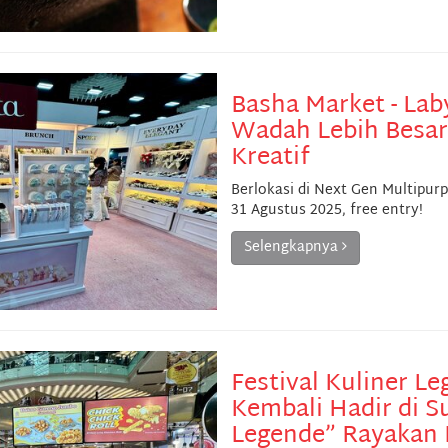
Basha Market - Lab
Wadah Lebih Besar
Kreatif
Berlokasi di Next Gen Multipurp
31 Agustus 2025, free entry!
Selengkapnya
Festival Kuliner L
Kembali Hadir di S
Legende” Rayakan 