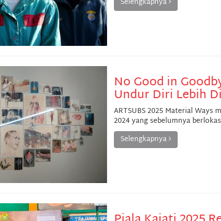
Selengkapnya
No Good in Goodb
Undur Diri Lebih D
ARTSUBS 2025 Material Ways m
2024 yang sebelumnya berlokas
Selengkapnya
Piala Kajati 2025 R