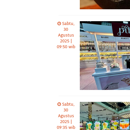
Sabtu,
30
Agustus
2025 |
09:50 wib
Sabtu,
30
Agustus
2025 |
09:35 wib