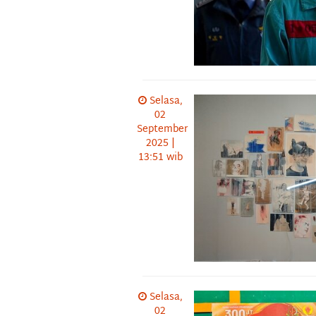
Selasa,
02
September
2025 |
13:51 wib
Selasa,
02