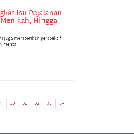
gkat Isu Pejalanan
 Menikah, Hingga
ini juga memberikan perspektif
n mental
29
30
31
32
33
34