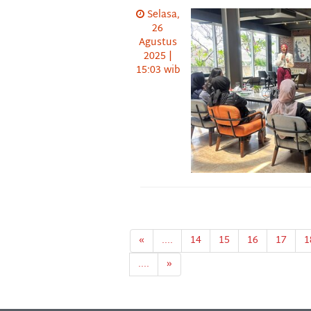
Selasa,
26
Agustus
2025 |
15:03 wib
«
....
14
15
16
17
1
....
»