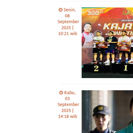
Senin,
08
September
2025 |
10:21 wib
Rabu,
03
September
2025 |
14:18 wib