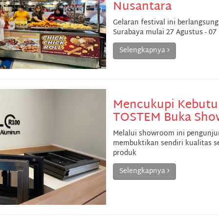
Nusantara
Gelaran festival ini berlangsun
Surabaya mulai 27 Agustus - 07
Selengkapnya
Mencukupi Kebutu
TOSTEM Buka Show
Melalui showroom ini pengunju
membuktikan sendiri kualitas
produk
Selengkapnya