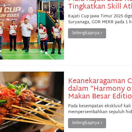
Tingkatkan Skill A
Kajati Cup Jawa Timur 2025 dig
Suryanaga, GOR MERR pada 1 h
Selengkapnya
Keanekaragaman Ci
dalam “Harmony of 
Makan Besar Editi
Pada kesempatan eksklusif kali 
mempersembahkan sepuluh hid
Selengkapnya