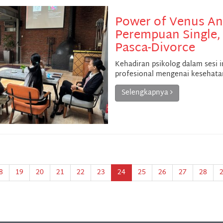
Power of Venus An
Perempuan Single,
Pasca-Divorce
Kehadiran psikolog dalam sesi 
profesional mengenai kesehata
Selengkapnya
8
19
20
21
22
23
24
25
26
27
28