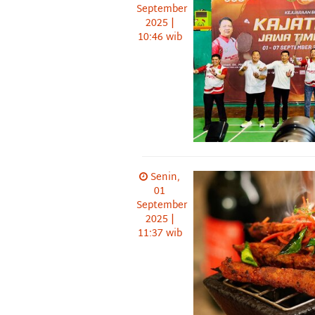
September
2025 |
10:46 wib
Senin,
01
September
2025 |
11:37 wib