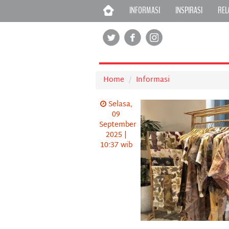
INFORMASI
INSPIRASI
REL
Home
Informasi
Selasa,
09
September
2025 |
10:37 wib