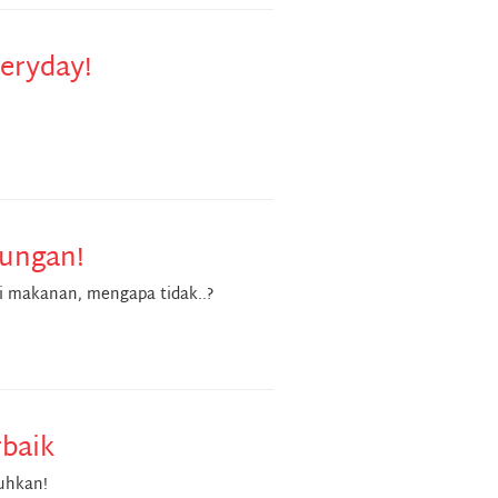
eryday!
ungan!
i makanan, mengapa tidak..?
rbaik
tuhkan!