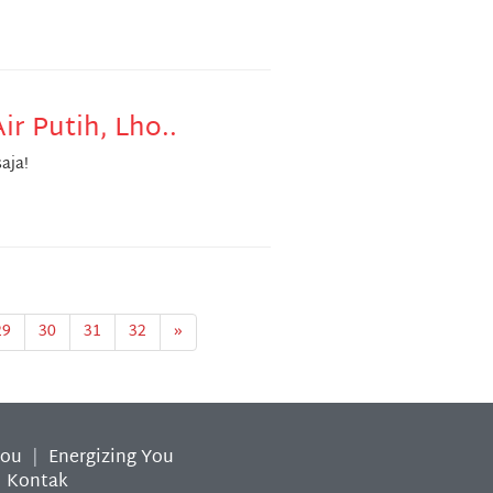
ir Putih, Lho..
aja!
29
30
31
32
»
You
|
Energizing You
|
Kontak