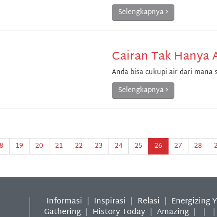
Selengkapnya
Cairan Tak Hanya A
Anda bisa cukupi air dari mana s
Selengkapnya
8
19
20
21
22
23
24
25
26
27
28
Informasi
|
Inspirasi
|
Relasi
|
Energizing 
Gathering
|
History Today
|
Amazing
|
|