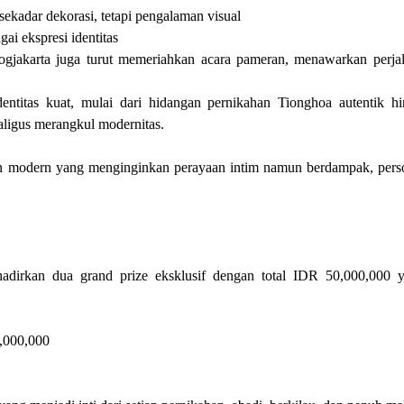
ekadar dekorasi, tetapi pengalaman visual
ai ekspresi identitas
ogjakarta juga turut memeriahkan acara pameran, menawarkan perja
entitas kuat, mulai dari hidangan pernikahan Tionghoa autentik 
aligus merangkul modernitas.
an modern yang menginginkan perayaan intim namun berdampak, per
adirkan dua grand prize eksklusif dengan total IDR 50,000,000 
5,000,000