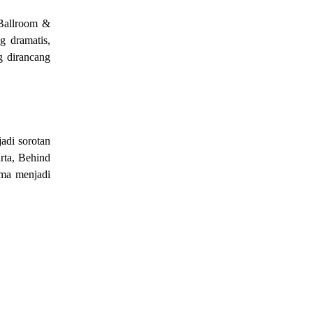
 Ballroom &
g dramatis,
g dirancang
adi sorotan
rta, Behind
lma menjadi