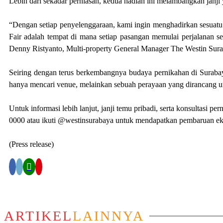
Lebih dari sekadar perhiasan, kedua hadiah ini melambangkan janji y
“Dengan setiap penyelenggaraan, kami ingin menghadirkan sesuatu
Fair adalah tempat di mana setiap pasangan memulai perjalanan se
Denny Ristyanto, Multi-property General Manager The Westin Sur
Seiring dengan terus berkembangnya budaya pernikahan di Surabaya
hanya mencari venue, melainkan sebuah perayaan yang dirancang 
Untuk informasi lebih lanjut, janji temu pribadi, serta konsultasi
0000 atau ikuti @westinsurabaya untuk mendapatkan pembaruan eksk
(Press release)
ARTIKEL
LAINNYA