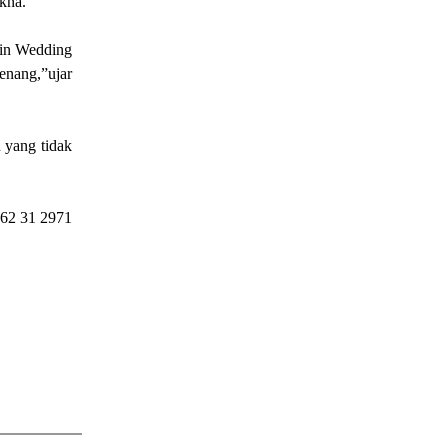
akna.
tin Wedding
enang,”ujar
 yang tidak
 +62 31 2971