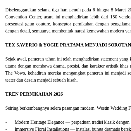
Diselenggarakan selama tiga hari penuh pada 6 hingga 8 Maret
Convention Center, acara ini menghadirkan lebih dari 150 vendor t
presentasi gaun couture, konseptor pernikahan dengan pengalama
dengan detail, semuanya membentuk narasi kemewahan modern yang 
TEX SAVERIO & YOGIE PRATAMA MENJADI SOROTA
Sejak awal, pameran tahun ini telah menghadirkan statement yang k
utama dengan membawa drama, presisi, dan karakter artistik khas
The Vows, kehadiran mereka mengangkat pameran ini menjadi se
teater dan desain menjadi sebuah kisah.
TREN PERNIKAHAN 2026
Seiring berkembangnya selera pasangan modern, Westin Wedding Fai
•
Modern Heritage Elegance — perpaduan tradisi klasik dengan
•
Immersive Floral Installations — instalasi bunga dramatis berska