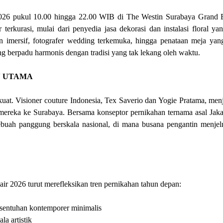
 2026 pukul 10.00 hingga 22.00 WIB di The Westin Surabaya Grand
erkurasi, mulai dari penyedia jasa dekorasi dan instalasi floral yan
n imersif, fotografer wedding terkemuka, hingga penataan meja yan
berpadu harmonis dengan tradisi yang tak lekang oleh waktu.
N UTAMA
uat. Visioner couture Indonesia, Tex Saverio dan Yogie Pratama, menj
 mereka ke Surabaya. Bersama konseptor pernikahan ternama asal Jaka
buah panggung berskala nasional, di mana busana pengantin menje
r 2026 turut merefleksikan tren pernikahan tahun depan:
 sentuhan kontemporer minimalis
la artistik