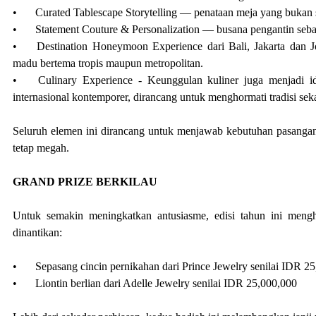
•
Curated Tablescape Storytelling — penataan meja yang bukan s
•
Statement Couture & Personalization — busana pengantin sebag
•
Destination Honeymoon Experience dari Bali, Jakarta dan J
madu bertema tropis maupun metropolitan.
•
Culinary Experience - Keunggulan kuliner juga menjadi id
internasional kontemporer, dirancang untuk menghormati tradisi sek
Seluruh elemen ini dirancang untuk menjawab kebutuhan pasang
tetap megah.
GRAND PRIZE BERKILAU
Untuk semakin meningkatkan antusiasme, edisi tahun ini mengh
dinantikan:
•
Sepasang cincin pernikahan dari Prince Jewelry senilai IDR 2
•
Liontin berlian dari Adelle Jewelry senilai IDR 25,000,000