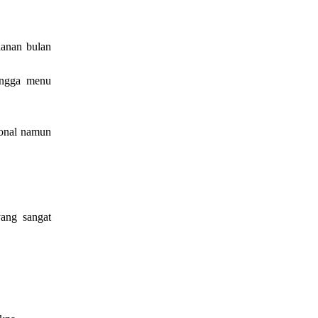
lanan bulan
hingga menu
sonal namun
yang sangat