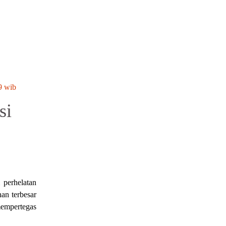
9 wib
si
 perhelatan
an terbesar
mempertegas