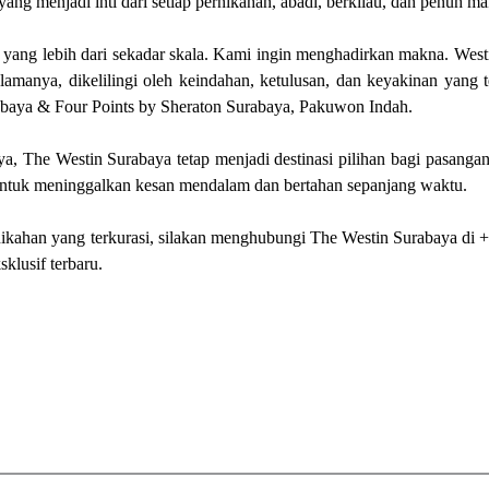
ang menjadi inti dari setiap pernikahan, abadi, berkilau, dan penuh m
 yang lebih dari sekadar skala. Kami ingin menghadirkan makna. Wes
lamanya, dikelilingi oleh keindahan, ketulusan, dan keyakinan yang t
abaya & Four Points by Sheraton Surabaya, Pakuwon Indah.
, The Westin Surabaya tetap menjadi destinasi pilihan bagi pasangan
untuk meninggalkan kesan mendalam dan bertahan sepanjang waktu.
 pernikahan yang terkurasi, silakan menghubungi The Westin Surabaya di
lusif terbaru.