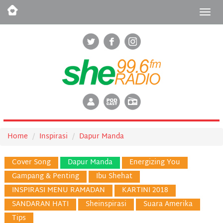
Togg
navig
Home
Inspirasi
Dapur Manda
Cover Song
Dapur Manda
Energizing You
Gampang & Penting
Ibu Shehat
INSPIRASI MENU RAMADAN
KARTINI 2018
SANDARAN HATI
Sheinspirasi
Suara Amerika
Tips