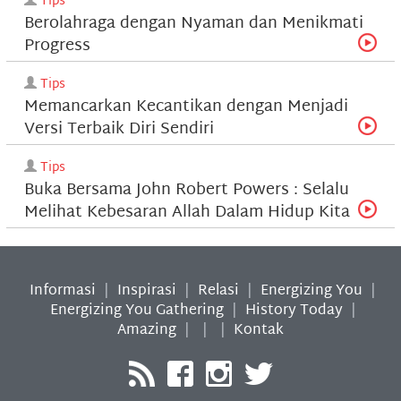
Tips
Berolahraga dengan Nyaman dan Menikmati
Progress
Tips
Memancarkan Kecantikan dengan Menjadi
Versi Terbaik Diri Sendiri
Tips
Buka Bersama John Robert Powers : Selalu
Melihat Kebesaran Allah Dalam Hidup Kita
Informasi
|
Inspirasi
|
Relasi
|
Energizing You
|
Energizing You Gathering
|
History Today
|
Amazing
|
|
|
Kontak